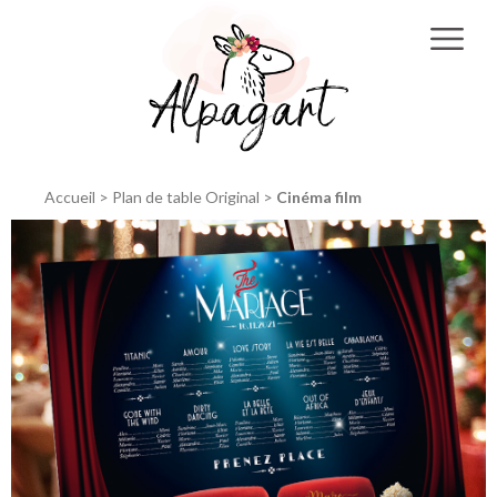
Accueil
>
Plan de table Original
>
Cinéma film