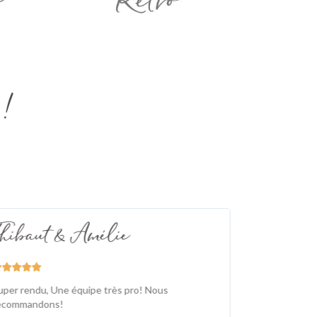
!
Thibaut & Amélie
Emelin










uper rendu, Une équipe très pro! Nous
Super rendu, 
ecommandons!
vos demandes. 