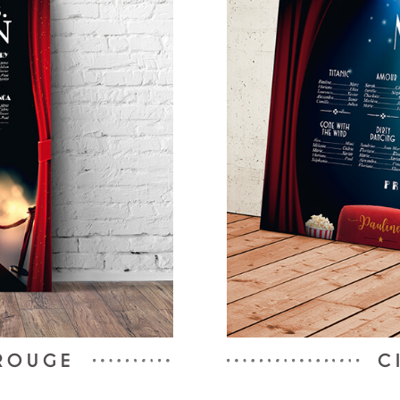
 ROUGE
C