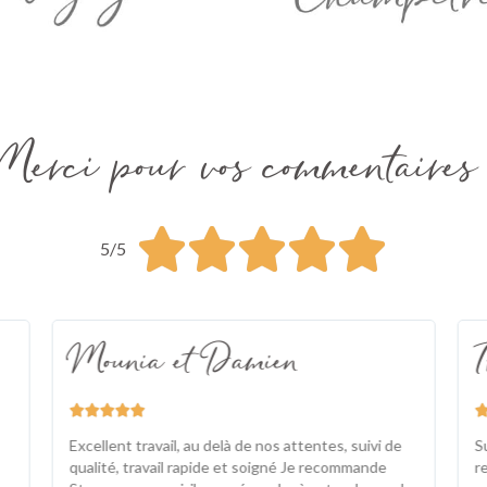
Merci pour vos commentaires 





5/5
Mounia et Damien





Excellent travail, au delà de nos attentes, suivi de
S
qualité, travail rapide et soigné Je recommande
r