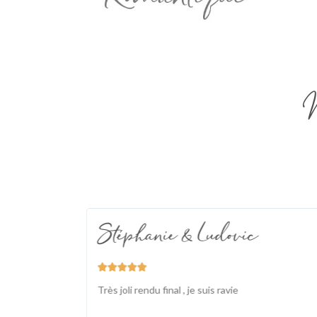
Stéphanie & Ludovic





ence ! On
Très joli rendu final , je suis ravie
rt, il est