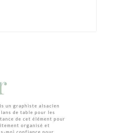
Nous sommes 
!
r
is un graphiste alsacien
plans de table pour les
rtance de cet élément pour
aitement organisé et
es-moi confiance pour