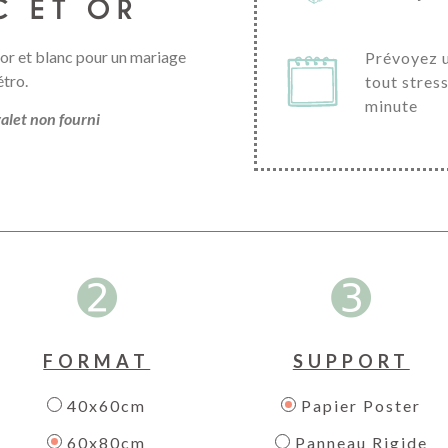
C ET OR
or et blanc pour un mariage
Prévoyez u
étro.
tout stress
minute
alet non fourni
➋
➌
FORMAT
SUPPORT
40x60cm
Papier Poster
60x80cm
Panneau Rigide