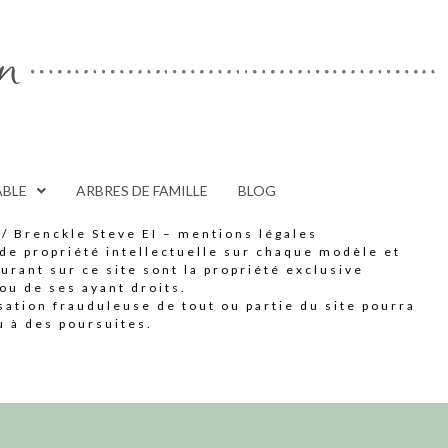
on
ABLE
ARBRES DE FAMILLE
BLOG
 / Brenckle Steve EI –
mentions légales
 de propriété intellectuelle sur chaque modèle et
gurant sur ce site sont la propriété exclusive
 ou de ses ayant droits.
isation frauduleuse de tout ou partie du site pourra
u à des poursuites.