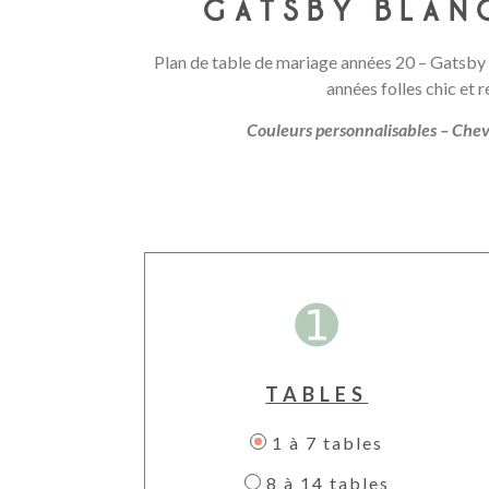
GATSBY BLAN
Plan de table de mariage années 20 – Gatsby 
années folles chic et r
Couleurs personnalisables – Chev
➊
TABLES
1 à 7 tables
8 à 14 tables