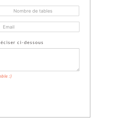
réciser ci-dessous
ble :)