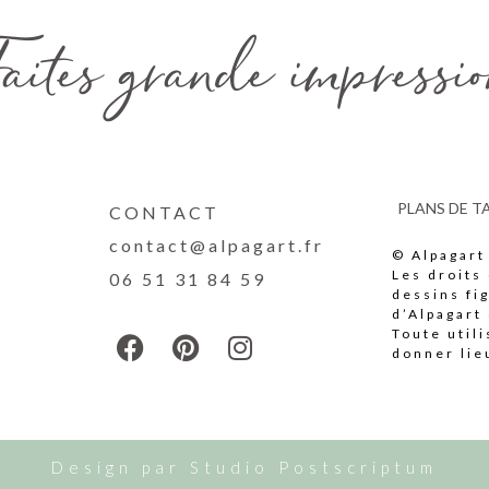
aites grande impressi
PLANS DE T
CONTACT
contact@alpagart.fr
© Alpagart
Les droits
06 51 31 84 59
dessins fi
d’Alpagart
Toute util
donner lie
Design par
Studio Postscriptum