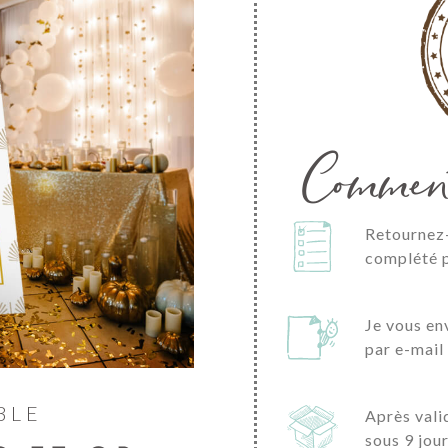
Commen
Retournez-
complété p
Je vous en
par e-mail
BLE
Après vali
sous 9 jou