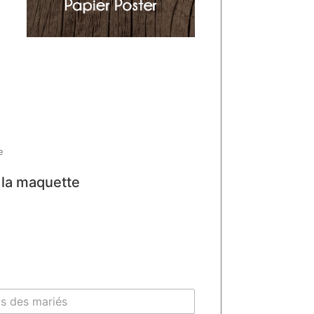
e
e la maquette